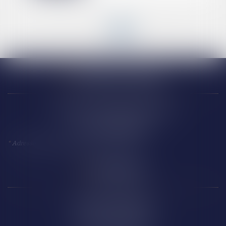
<<
<
1
2
3
4
>
>>
Narbonne (siège)
18 Avenue Président Kennedy
11 100 NARBONNE
*
Adresse à utiliser pour toute correspondance
Perpignan
14 Boulevard Wilson
66 000 PERPIGNAN