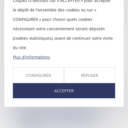
Cliquez ci-dessous sur « ACCEPTER » pour accepter
le dépôt de l'ensemble des cookies ou sur «
CONFIGURER » pour choisir quels cookies
La mise en concurrence des
nécessitant votre consentement seront déposés
contrats de travaux impose qu’ils
soient tous soumis au vote de
(cookies statistiques), avant de continuer votre visite
l’AG
du site.
06/04/2022
La mise en concurrence pour les
Plus d'informations
marchés de travaux et les
contrats impose, lo...
CONFIGURER
REFUSER
Lire la suite
ACCEPTER
L’ASL qui met ses statuts en
conformité est dispensée de
certaines formalités légales