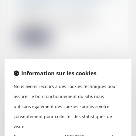
règlements de copropriété
11/05/2022
Immobilier : Le groupe de
recherche sur la copropriété
(GRECCO) vient de prés...
Lire la suite
Information sur les cookies
La mention de la majorité au lieu
de l’unanimité dans le PV d’AG ne
Nous avons recours à des cookies techniques pour
rend pas nulle la décision
26/04/2022
assurer le bon fonctionnement du site, nous
Le procès-verbal qui énonce que
utilisons également des cookies soumis à votre
la résolution a été adoptée « à la
majorité d...
consentement pour collecter des statistiques de
Lire la suite
visite.