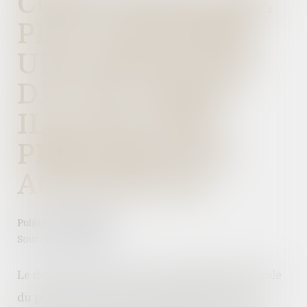
COPROPRIÉTAIRE
PEUT ACQUÉRIR
UNE SERVITUDE
DE VUE, MÊME
ILLICITE, PAR
PRESCRIPTION
ACQUISITIVE
Publié le :
18/05/2022
Source :
www.efl.fr
Le défaut d’autorisation par l’assemblée générale
du percement par un copropriétaire du mur