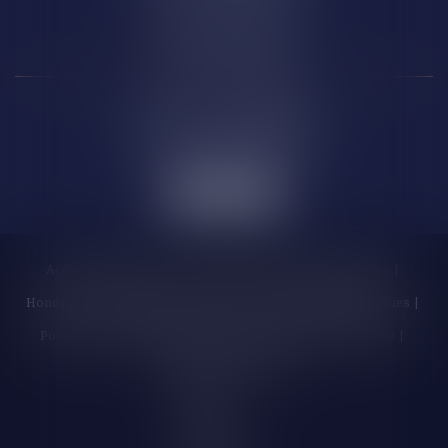
Carcassonne
6 Rue de la République
11 000 CARCASSONNE
Accueil
Cabinet
Les enchères
Équipe
Compétences
Honoraires
Actualités
Contactez-nous
Politique de cookies
Politique de confidentialité
Mentions légales
Plan du site
Liens utiles
Articles
Septeo
Digital &