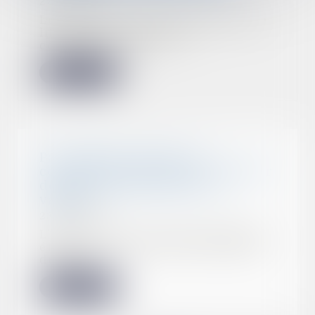
29/03/2022
Lorsqu’une association syndicale
libre met ses statuts en
conformité, elle n’...
Lire la suite
Par l’effet du partage, la
contestation de l’AG par l’héritier
devenu copropriétaire est
validée
23/03/2022
L’héritier d’un lot de copropriété
étant censé, par l’effet rétroactif
du par...
Lire la suite