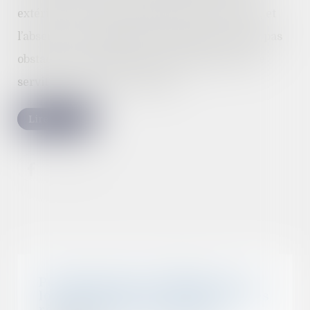
extérieur de la copropriété, partie commune, et
l’absence de déclaration d’urbanisme ne font pas
obstacle à l’acquisition par prescription d’une
servitude de vue sur le fonds…
Lire la suite
Préconisation du GRECCO n° 14 :
loi 3DS et mise en conformité des