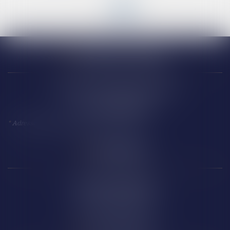
<<
<
1
2
3
4
5
6
>
>>
Narbonne (siège)
18 Avenue Président Kennedy
11 100 NARBONNE
*
Adresse à utiliser pour toute correspondance
Perpignan
14 Boulevard Wilson
66 000 PERPIGNAN
Carcassonne