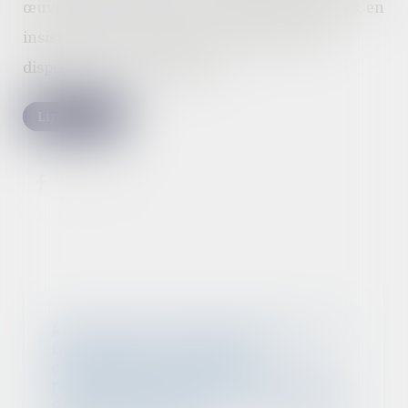
œuvre de programmes de conformité efficaces, en
insistant sur les ressources qu’elle met à la
disposition des entreprises...
Lire la suite
Revirement de jurisprudence : la
faute grave de l'agent
commercial découverte
postérieurement à la résiliation
du contrat ne le prive pas de son