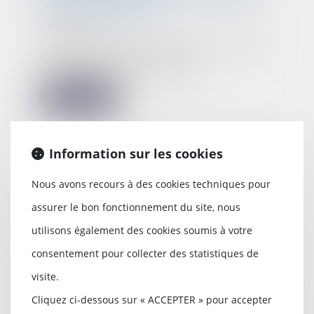
droit à indemnité
22/12/2022
L'agent commercial qui a commis
une faute grave pendant
l’exécution du contra...
Lire la suite
Information sur les cookies
CJUE : concurrence au sein de
Nous avons recours à des cookies techniques pour
l'Union
assurer le bon fonctionnement du site, nous
15/12/2022
utilisons également des cookies soumis à votre
La directive2014/104 du 26
novembre 2014 a pour objectif de
consentement pour collecter des statistiques de
faciliter la mise...
visite.
Lire la suite
Cliquez ci-dessous sur « ACCEPTER » pour accepter