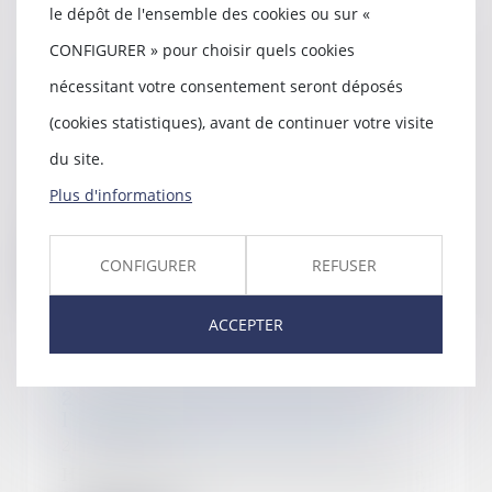
le dépôt de l'ensemble des cookies ou sur «
CONFIGURER » pour choisir quels cookies
L’interdiction de l’obtention d’un
nécessitant votre consentement seront déposés
avantage sans contrepartie ou
(cookies statistiques), avant de continuer votre visite
disproportionné est valide
24/11/2022
du site.
Le Conseil constitutionnel
Plus d'informations
déclare conforme à la
Constitution l'article L 442...
CONFIGURER
REFUSER
Lire la suite
ACCEPTER
2021 : une année de records pour
l’Autorité de la concurrence
21/07/2022
Hier, l’Autorité de la concurrence