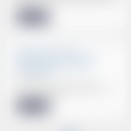
a rendu public son bilan d’activité
pour l...
Lire la suite
Publicité comparative :
représenter ses concurrents
sous les traits de pigeons
est dénigrant
01/07/2022
Une société du groupe Leclerc
lance une campagne publicitaire
destinée à prom...
Lire la suite