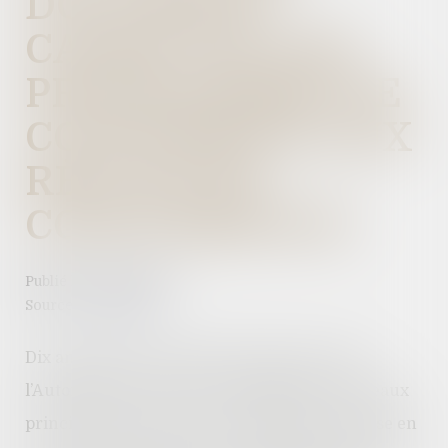
DOCUMENT-
CADRE SUR LES
PROGRAMMES DE
CONFORMITÉ AUX
RÈGLES DE
CONCURRENCE
Publié le :
07/07/2022
Source :
www.efl.fr
Dix ans après un premier document-cadre,
l’Autorité de la concurrence diffuse de nouveaux
principes directeurs sur les objectifs et la mise en