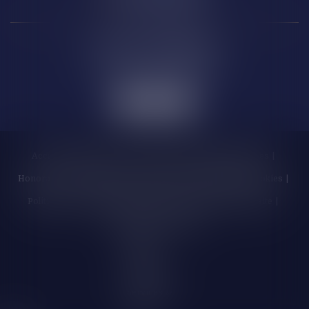
6 Rue de la République
11 000 CARCASSONNE
Accueil
Cabinet
Les enchères
Équipe
Compétences
Honoraires
Actualités
Contactez-nous
Politique de cookies
Politique de confidentialité
Mentions légales
Plan du site
Liens utiles
Articles
Septeo
Digital &
Services ©