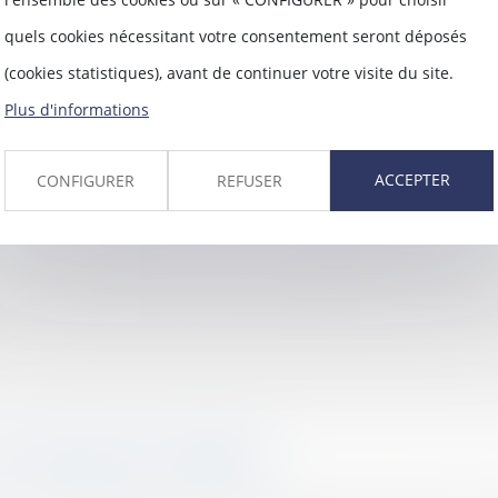
sa mission d’assistance au Parlement et au Go
quels cookies nécessitant votre consentement seront déposés
(cookies statistiques), avant de continuer votre visite du site.
Plus d'informations
ACCEPTER
CONFIGURER
REFUSER
jours de repos et de RTT : quelles sont les 
rnet, le réseau des Urssaf confirme que les jou
la contrainte de l’URSSAF