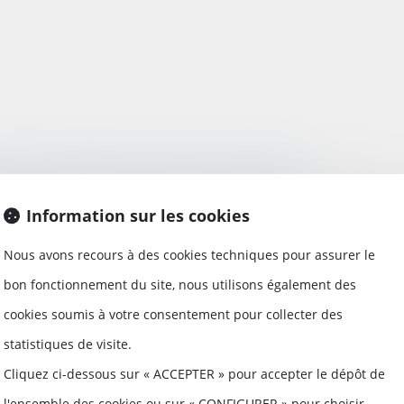
mer les RTT en pouvoir d’achat ?
Information sur les cookies
 les salariés qui le souhaitent, peuvent deman
Nous avons recours à des cookies techniques pour assurer le
bon fonctionnement du site, nous utilisons également des
cookies soumis à votre consentement pour collecter des
statistiques de visite.
 sécurité sociale : au-delà de la crise sanitai
Cliquez ci-dessous sur « ACCEPTER » pour accepter le dépôt de
urent
l'ensemble des cookies ou sur « CONFIGURER » pour choisir