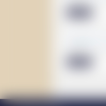
Selon l’article R.
Lire la suite
Le plafond de la
05/10/2022
Selon le rapport 
Lire la suite