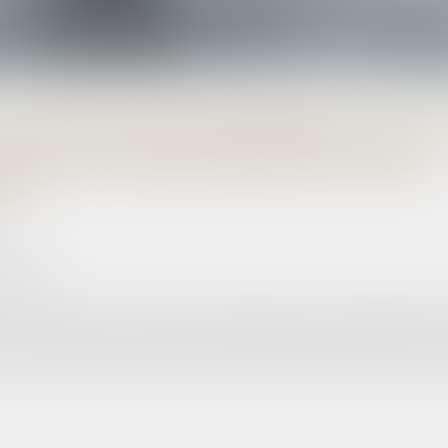
LOI DE FINANCEMENT DE L
LES NOUVEAUTÉS POUR LES
S
nfos.com
e travail liés au Covid-19 et subrogation des indemnités j
 au programme du projet de loi de financement de la Sécu