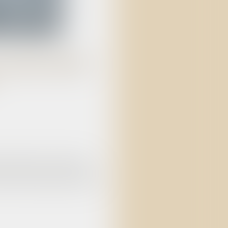
A SÉCURITÉ
ournalières maternité et
rité sociale pour 2023...