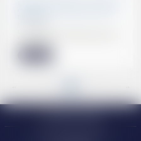
Résiliation judiciaire : elle prend
effet au jour du jugement qui la
prononce
12/07/2022
La résiliation judiciaire du CDD
est possible en cas de faute grave
de l'empl...
Lire la suite
<<
<
...
2
3
4
5
6
7
8
...
>
>>
Narbonne (siège)
18 Avenue Président Kennedy