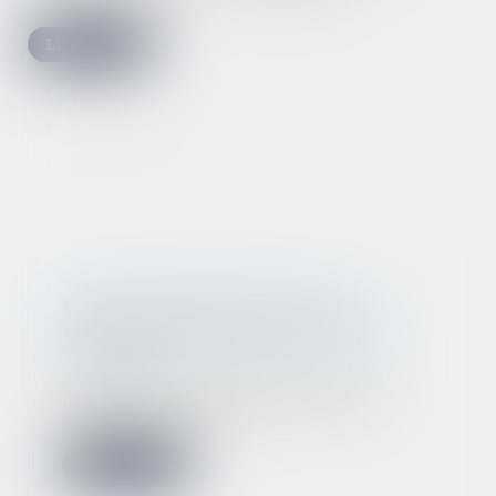
Lire la suite
Les jours de RTT non pris
peuvent désormais être payés
05/09/2022
Alors que l’inflation reste à un
niveau élevé, c’est l’une des
mesures visant...
Lire la suite