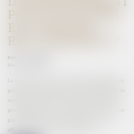
D’INTÉRESSEMENT
POUR LE SALARIÉ
EN CONGÉ DE
RECLASSEMENT ?
Publié le :
02/08/2022
Source :
www.efl.fr
Le salarié en congé de reclassement bénéficie par
principe de l’intéressement, mais les modalités de
répartition, fixées par l’accord d’intéressement,
peuvent aboutir à une prime nulle. Le congé n’est
pas assimilé par la loi à du temps de travail
effectif, indique la Cour de cassation.