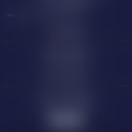
11 100 NARBONNE
*
Adresse à utiliser pour toute correspondance
Perpignan
14 Boulevard Wilson
66 000 PERPIGNAN
Carcassonne
6 Rue de la République
11 000 CARCASSONNE