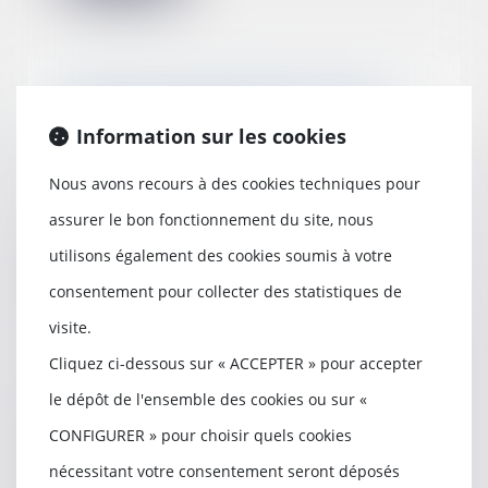
Rentrée scolaire 2022 : quelles
sont les règles prévues par le
Information sur les cookies
Code du travail ?
29/08/2022
Nous avons recours à des cookies techniques pour
Jeudi 1er septembre, pour
assurer le bon fonctionnement du site, nous
beaucoup de salariés, cela sonne
la fin des vacance...
utilisons également des cookies soumis à votre
Lire la suite
consentement pour collecter des statistiques de
visite.
Cliquez ci-dessous sur « ACCEPTER » pour accepter
le dépôt de l'ensemble des cookies ou sur «
Des bons d’achat de rentrée
scolaire pour les salariés
CONFIGURER » pour choisir quels cookies
16/08/2022
nécessitant votre consentement seront déposés