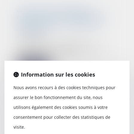
CCMI : pas de démolition-
reconstruction en l’absence de
gravité des non-conformités
constatées
27/01/2022
En cas de non-respect des
stipulations du CCMI et de non-
conformités, la dema...
Lire la suite
Information sur les cookies
Nous avons recours à des cookies techniques pour
assurer le bon fonctionnement du site, nous
Sécurité sociale et
utilisons également des cookies soumis à votre
complémentaires de santé :
quelles pistes de réforme ?
consentement pour collecter des statistiques de
26/01/2022
visite.
Le Haut Conseil pour l’avenir de