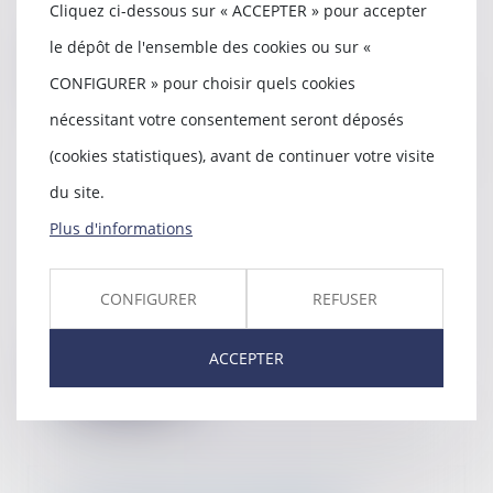
l’assurance-maladie (HCAAM) a
Cliquez ci-dessous sur « ACCEPTER » pour accepter
remis son rapp...
le dépôt de l'ensemble des cookies ou sur «
Lire la suite
CONFIGURER » pour choisir quels cookies
nécessitant votre consentement seront déposés
(cookies statistiques), avant de continuer votre visite
du site.
Interdiction des chaudières au
fioul ou au charbon : ce qui
Plus d'informations
change le 1er juillet 2022
26/01/2022
Installer une chaudière au fioul
CONFIGURER
REFUSER
ou au charbon sera
prochainement...
ACCEPTER
Lire la suite