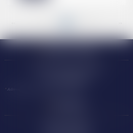
<<
<
...
75
76
77
78
79
80
81
...
>
>>
Narbonne (siège)
18 Avenue Président Kennedy
11 100 NARBONNE
*
Adresse à utiliser pour toute correspondance
Perpignan
14 Boulevard Wilson