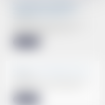
Pour rappel : les montants
maximaux du barème Macron
sont des montants bruts
24/01/2022
En cas de licenciement abusif, le
juge octroie au salarié une
indemnité dont...
Lire la suite
Soldes : ne vous faites pas avoir !
21/01/2022
Cette année, les soldes d’hiver ont
lieu du 12 janvier au 8 février
2022. Dur...
Lire la suite