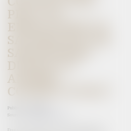
COLLECTIVES :
PEUT-ON
EMBAUCHER UN
SALARIÉ EN CDD
SAISONNIERS
DURANT 37
ANNÉES
CONSÉCUTIVES ?
Publié le :
26/01/2022
Source :
www.editions-tissot.fr
Dans certains secteurs comme l’hôtellerie,