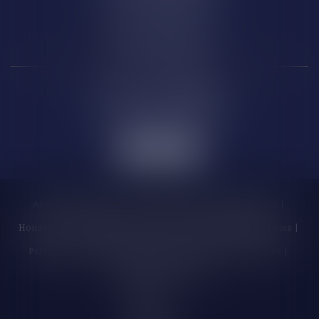
66 000 PERPIGNAN
Carcassonne
6 Rue de la République
11 000 CARCASSONNE
Accueil
Cabinet
Les enchères
Équipe
Compétences
Honoraires
Actualités
Contactez-nous
Politique de cookies
Politique de confidentialité
Mentions légales
Plan du site
Liens utiles
Articles
Septeo