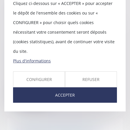
imposant d'in...
Cliquez ci-dessous sur « ACCEPTER » pour accepter
Lire la suite
le dépôt de l'ensemble des cookies ou sur «
CONFIGURER » pour choisir quels cookies
nécessitant votre consentement seront déposés
(cookies statistiques), avant de continuer votre visite
Le délai pour contester le
du site.
mémoire du constructeur est
librement défini par le contrat
Plus d'informations
06/09/2023
Des particuliers avaient confié à
une entreprise, aujourd’hui en
CONFIGURER
REFUSER
redressement...
ACCEPTER
Lire la suite