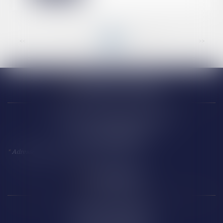
<<
<
...
5
6
7
8
9
10
11
...
>
>>
Narbonne (siège)
18 Avenue Président Kennedy
11 100 NARBONNE
*
Adresse à utiliser pour toute correspondance
Perpignan
14 Boulevard Wilson