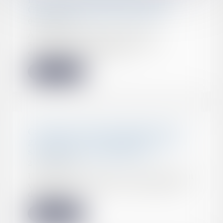
Bons d'achats attribués par le
CSe pour la rentrée scolaire
04/09/2023
À l’occasion de la rentrée
scolaire, le comités social et
économique peut att...
Lire la suite
Caractère réel du règlement du
groupement d’habitations et de
son plan de composition
29/08/2023
Une société civile de construction
vente avait obtenu l’autorisation
de const...
Lire la suite