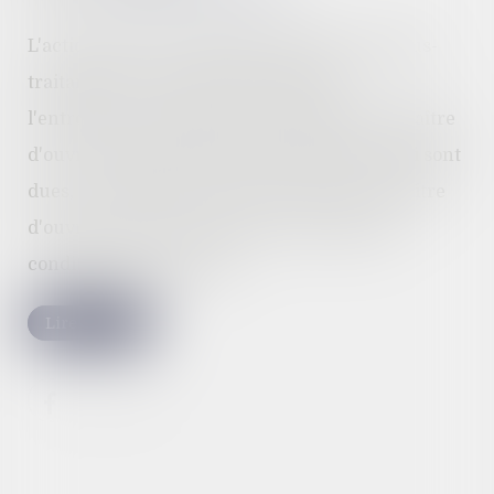
L'action directe en paiement permet à un sous-
traitant qui n'aurait pas été payé par
l'entrepreneur principal, de demander au maître
d'ouvrage le paiement des prestations qui lui sont
dues, à condition qu’il ait été agréé par le maître
d'ouvrage et que ce dernier ait accepté ses
conditions de paiement...
Lire la suite