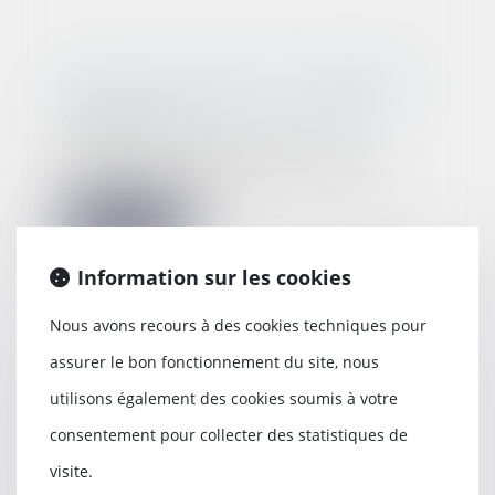
La loi « anti-squat » est publiée
12/09/2023
La loi visant à protéger les
logements contre l’occupation
illicite est publi...
Lire la suite
Information sur les cookies
Nous avons recours à des cookies techniques pour
Comment calculer l'assiette
assurer le bon fonctionnement du site, nous
minimale des cotisations d'un
utilisons également des cookies soumis à votre
salarié bénéficiant d'une DFS ?
11/09/2023
consentement pour collecter des statistiques de
L'administration de la sécurité
visite.
sociale revient sur sa position