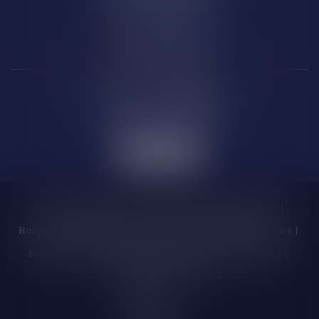
66 000 PERPIGNAN
Carcassonne
6 Rue de la République
11 000 CARCASSONNE
Accueil
Cabinet
Les enchères
Équipe
Compétences
Honoraires
Actualités
Contactez-nous
Politique de cookies
Politique de confidentialité
Mentions légales
Plan du site
Liens utiles
Articles
Septeo