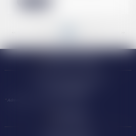
Lire la suite
<<
<
...
29
30
31
32
33
34
35
...
>
>>
Narbonne (siège)
18 Avenue Président Kennedy
11 100 NARBONNE
*
Adresse à utiliser pour toute correspondance
Perpignan