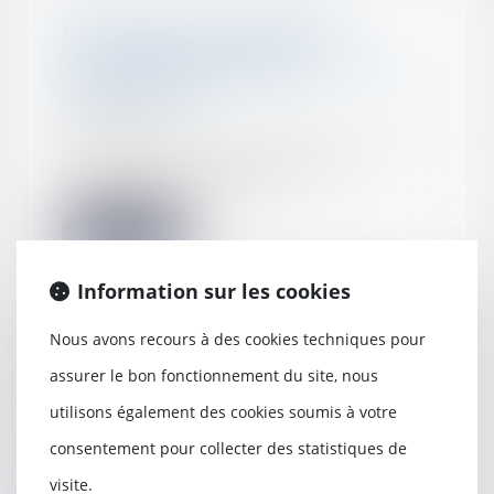
Performance énergétique et
environnementale des
constructions temporaires ou de
petite surface
12/01/2023
Un arrêté du 22 décembre précise
les exigences alternatives
pouvant être appl...
Lire la suite
Information sur les cookies
Nous avons recours à des cookies techniques pour
L'obligation d'entretien du
assurer le bon fonctionnement du site, nous
propriétaire ne cesse pas avec la
fin du bail
utilisons également des cookies soumis à votre
11/01/2023
consentement pour collecter des statistiques de
Le propriétaire est responsable de
visite.
la chute de l'occupante qui s'est