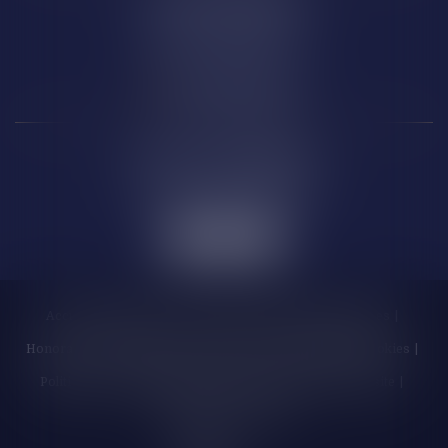
14 Boulevard Wilson
66 000 PERPIGNAN
Carcassonne
6 Rue de la République
11 000 CARCASSONNE
Accueil
Cabinet
Les enchères
Équipe
Compétences
Honoraires
Actualités
Contactez-nous
Politique de cookies
Politique de confidentialité
Mentions légales
Plan du site
Liens utiles
Articles