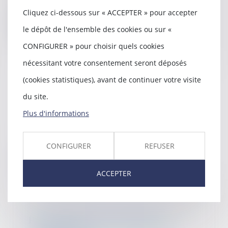
maintenu...
Cliquez ci-dessous sur « ACCEPTER » pour accepter
Lire la suite
le dépôt de l'ensemble des cookies ou sur «
CONFIGURER » pour choisir quels cookies
nécessitant votre consentement seront déposés
(cookies statistiques), avant de continuer votre visite
La rupture brutale des relations
commerciales
du site.
09/01/2023
Plus d'informations
Dès lors qu’elle présente un
caractère habituel, suivi et stable,
il est dit...
CONFIGURER
REFUSER
Lire la suite
ACCEPTER
Prescription du recours du