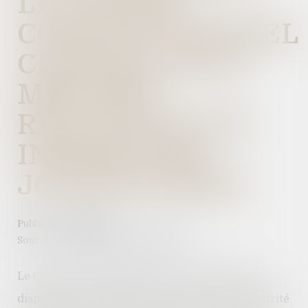
LE CONSEIL
CONSTITUTIONNEL
CENSURE DEUX
MESURES
RELATIVES AUX
INDEMNITÉS
JOURNALIÈRES
Publié le :
12/01/2023
Source :
www.editions-legislatives.fr
Le Conseil constitutionnel a censuré hier des
dispositions de la loi de financement de la sécurité