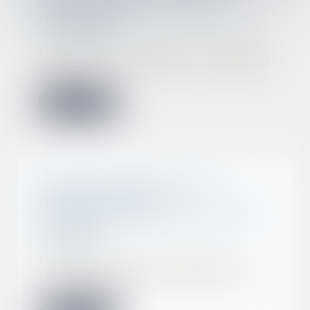
constructeur : revirement de
jurisprudence
04/01/2023
La troisième chambre civile (Cass.
3e civ., 16 janv. 2020, n° 18-25915)
a jug...
Lire la suite
Arrêts de travail Covid : les
règles dérogatoires
d’indemnisation sont prolongées
en 2023
04/01/2023
Les assurés devant cesser le
travail en raison de l’épidémie de
Covid-19 cont...