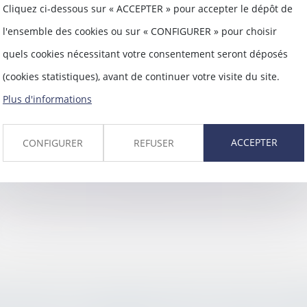
Cliquez ci-dessous sur « ACCEPTER » pour accepter le dépôt de
l'ensemble des cookies ou sur « CONFIGURER » pour choisir
ovoltaïques qui participent à la réalisation d
quels cookies nécessitant votre consentement seront déposés
(cookies statistiques), avant de continuer votre visite du site.
Plus d'informations
ACCEPTER
CONFIGURER
REFUSER
es heures travaillées le dimanche ne sont pas
fois, la Cour de cassation juge qu'un salarié 
ar lettre recommandée AR non remise au bai