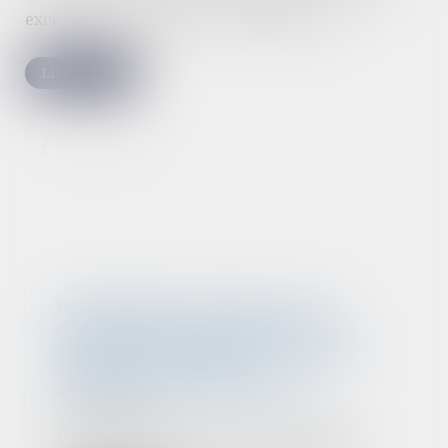
excessifs, promotion de contrefaçons...)...
Lire la suite
Participation salariale : pas
d’exonération de cotisations
sociales sans dépôt de l’accord
auprès de l’autorité
administrative compétente
03/07/2023
Une société avait été contrôlée