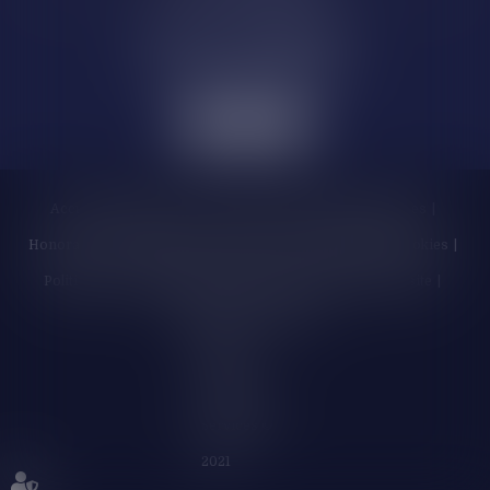
6 Rue de la République
11 000 CARCASSONNE
Accueil
Cabinet
Les enchères
Équipe
Compétences
Honoraires
Actualités
Contactez-nous
Politique de cookies
Politique de confidentialité
Mentions légales
Plan du site
Liens utiles
Articles
Septeo
Digital &
Services ©
2021