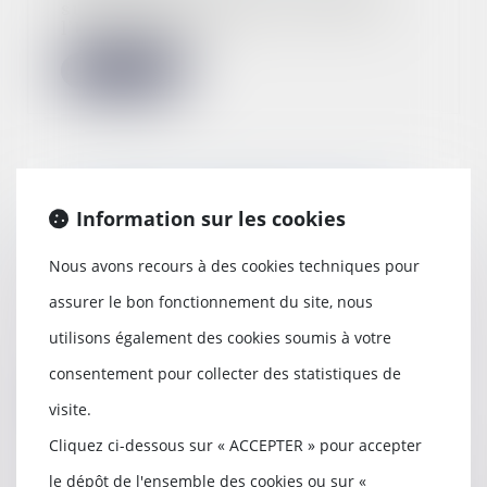
sur les années 2023 à 2015 par
l’URSSAF qui l...
Lire la suite
Le silence du maître d’ouvrage
Information sur les cookies
ne vaut pas acceptation expresse
et non équivoque de travaux
Nous avons recours à des cookies techniques pour
supplémentaires
28/06/2023
assurer le bon fonctionnement du site, nous
Un marché à forfait est un
utilisons également des cookies soumis à votre
contrat par lequel un
entrepreneur s’engage, en co...
consentement pour collecter des statistiques de
Lire la suite
visite.
Cliquez ci-dessous sur « ACCEPTER » pour accepter
le dépôt de l'ensemble des cookies ou sur «