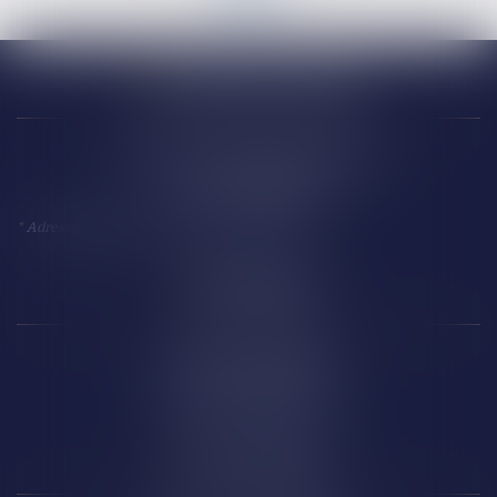
Narbonne (siège)
18 Avenue Président Kennedy
11 100 NARBONNE
*
Adresse à utiliser pour toute correspondance
Perpignan
14 Boulevard Wilson
66 000 PERPIGNAN
Carcassonne