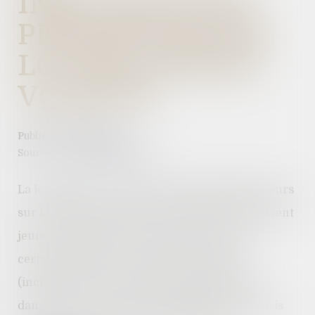
INFLUENCEURS
PROPOSITION DE
LOI DELAPORTE-
VOJETTA
Publié le :
22/06/2023
Source :
www.vie-publique.fr
La loi définit et encadre l'activité des influenceurs
sur les réseaux sociaux, dont le public est souvent
jeune. L'objectif est de mieux lutter contre
certaines dérives et arnaques constatées
(incitation à faire des régimes alimentaires
dangereux, de la chirurgie esthétique, des paris