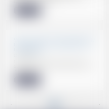
juin 2023, une no...
Lire la suite
Vente à réméré et prescription de
l’action pour reconnaissance de
la propriété
21/06/2023
La vente à réméré régie par les
articles 1659 et suivants du Code
civil, cons...
Lire la suite
<<
<
...
11
12
13
14
15
16
17
...
>
>>