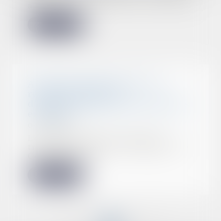
a jug...
Lire la suite
Arrêts de travail Covid : les
règles dérogatoires
d’indemnisation sont prolongées
en 2023
04/01/2023
Les assurés devant cesser le
travail en raison de l’épidémie de
Covid-19 cont...
Lire la suite