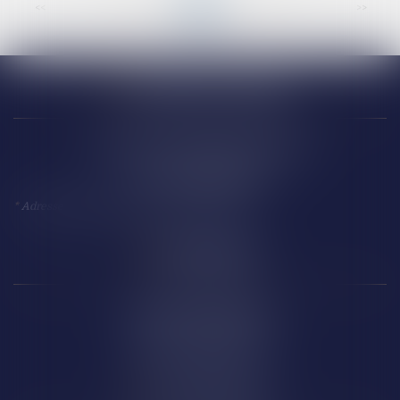
<<
<
...
29
30
31
32
33
34
35
...
>
>>
Narbonne (siège)
18 Avenue Président Kennedy
11 100 NARBONNE
*
Adresse à utiliser pour toute correspondance
Perpignan
14 Boulevard Wilson
66 000 PERPIGNAN
Carcassonne