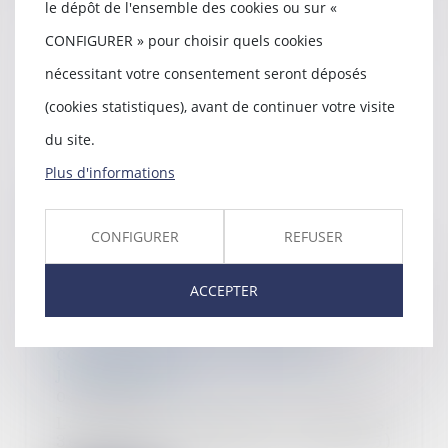
le dépôt de l'ensemble des cookies ou sur «
CONFIGURER » pour choisir quels cookies
La rupture brutale des relations
nécessitant votre consentement seront déposés
commerciales
(cookies statistiques), avant de continuer votre visite
09/01/2023
du site.
Dès lors qu’elle présente un
caractère habituel, suivi et stable,
Plus d'informations
il est dit...
Lire la suite
CONFIGURER
REFUSER
ACCEPTER
Prescription du recours du
constructeur : revirement de
jurisprudence
04/01/2023
La troisième chambre civile (Cass.
3e civ., 16 janv. 2020, n° 18-25915)