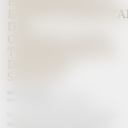
ÉNERGÉTIQUE ET
ENVIRONNEMENTA
DES
CONSTRUCTIONS
TEMPORAIRES OU
DE PETITE
SURFACE
Publié le :
12/01/2023
Source :
www.lagazettedescommunes.com
Un arrêté du 22 décembre précise les exigences
alternatives pouvant être appliquées, pour les