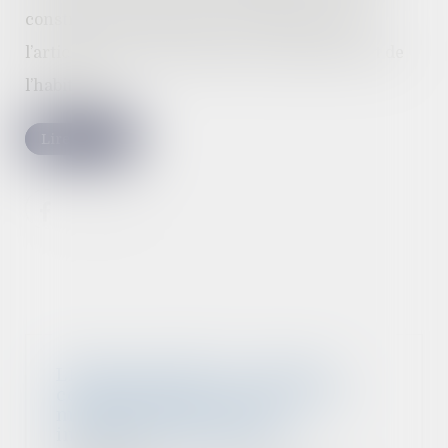
constructions temporaires conformément à
l’article R. 172-2 du code de la construction et de
l’habitation...
Lire la suite
LFSS pour 2023 : le Conseil
constitutionnel censure deux
mesures relatives aux
indemnités journalières