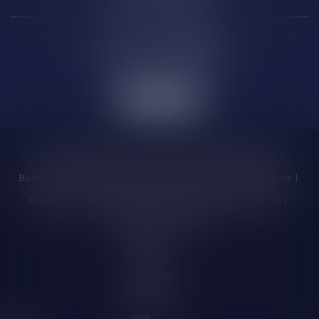
6 Rue de la République
11 000 CARCASSONNE
Accueil
Cabinet
Les enchères
Équipe
Compétences
Honoraires
Actualités
Contactez-nous
Politique de cookies
Politique de confidentialité
Mentions légales
Plan du site
Liens utiles
Articles
Septeo
Digital &
Services ©