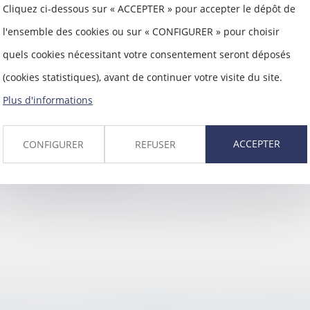
s mesures pour contenir la hausse des loyer
Cliquez ci-dessous sur « ACCEPTER » pour accepter le dépôt de
l'ensemble des cookies ou sur « CONFIGURER » pour choisir
estre 2024, et pour la deuxième année consécut
quels cookies nécessitant votre consentement seront déposés
(cookies statistiques), avant de continuer votre visite du site.
Plus d'informations
ACCEPTER
CONFIGURER
REFUSER
e avec condition suspensive pendante au jou
 congé pour vendre
ortée devant la Cour de cassation le 6 juillet 
son avis sur le fonctionnement concurrentiel