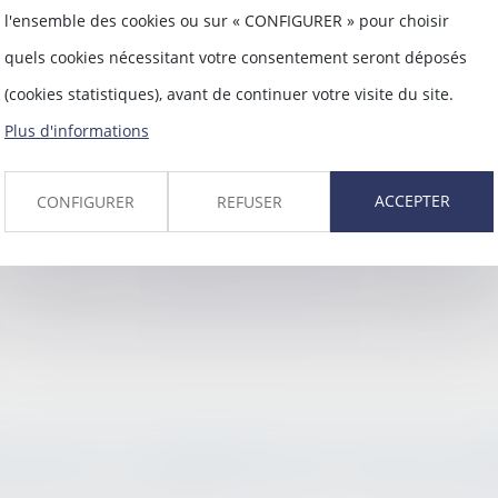
l'ensemble des cookies ou sur « CONFIGURER » pour choisir
st responsable de la chute de l'occupante qui 
quels cookies nécessitant votre consentement seront déposés
(cookies statistiques), avant de continuer votre visite du site.
Plus d'informations
ACCEPTER
CONFIGURER
REFUSER
 peut se transmettre automatiquement aux 
locataire, le transfert du bail à l’occupant qui
ar lettre recommandée AR non remise au bai