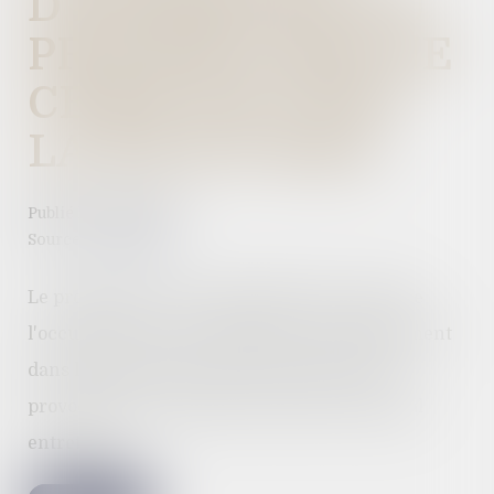
D'ENTRETIEN DU
PROPRIÉTAIRE NE
CESSE PAS AVEC
LA FIN DU BAIL
Publié le :
11/01/2023
Source :
www.efl.fr
Le propriétaire est responsable de la chute de
l'occupante qui s'est maintenue irrégulièrement
dans le logement après la fin du bail, chute
provoquée par la rupture du garde-corps mal
entretenu...