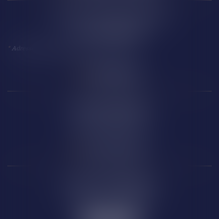
18 Avenue Président Kennedy
11 100 NARBONNE
*
Adresse à utiliser pour toute correspondance
Perpignan
14 Boulevard Wilson
66 000 PERPIGNAN
Carcassonne
6 Rue de la République
11 000 CARCASSONNE