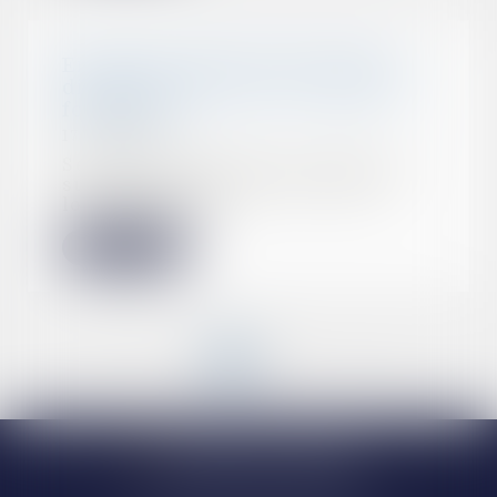
Erreur de surface dans le bail,
diminution du loyer et délais de
forclusion
17/11/2022
Se prévalant d’un écart entre la
surface mentionnée au bail de
location d’une...
Lire la suite
<<
<
1
2
3
4
>
>>
Narbonne (siège)