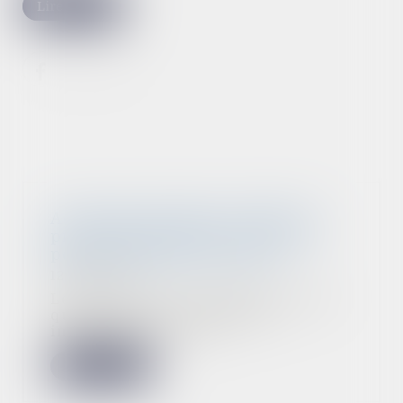
Lire la suite
Action du locataire et délai de
prescription réduit : quel sort
pour le contrat en cours ?
12/04/2023
Le locataire d’un logement avait
quitté celui-ci en 2011 en
invoquant les nui...
Lire la suite