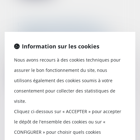
Un logement HLM peut se
transmettre automatiquement
aux descendants du locataire
19/12/2022
Information sur les cookies
Après le décès du locataire, le
transfert du bail à l’occupant qui
Nous avons recours à des cookies techniques pour
remplit le...
assurer le bon fonctionnement du site, nous
Lire la suite
utilisons également des cookies soumis à votre
consentement pour collecter des statistiques de
visite.
Cliquez ci-dessous sur « ACCEPTER » pour accepter
Loyers impayés et loi anti-squats
: L'assemblée adopte une mesure
le dépôt de l'ensemble des cookies ou sur «
pour accélérer les résiliations de
CONFIGURER » pour choisir quels cookies
bail