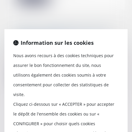
Soldes : consommateurs, quels
sont vos droits ?
Information sur les cookies
09/06/2022
Les soldes sont l’occasion de faire
Nous avons recours à des cookies techniques pour
de bonnes affaires pour les
consommateurs...
assurer le bon fonctionnement du site, nous
utilisons également des cookies soumis à votre
Lire la suite
consentement pour collecter des statistiques de
visite.
Cliquez ci-dessous sur « ACCEPTER » pour accepter
L'indice de réparabilité sera
le dépôt de l'ensemble des cookies ou sur «
étendu à de nouveaux produits à
l'automne 2022
CONFIGURER » pour choisir quels cookies
03/06/2022