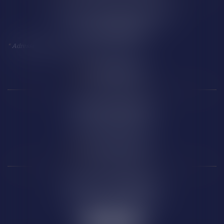
18 Avenue Président Kennedy
11 100 NARBONNE
*
Adresse à utiliser pour toute correspondance
Perpignan
14 Boulevard Wilson
66 000 PERPIGNAN
Carcassonne
6 Rue de la République
11 000 CARCASSONNE