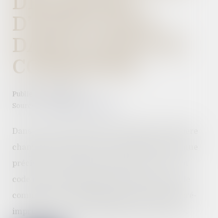
DES DÉLAIS
D’EXÉCUTION
DANS LE BON DE
COMMANDE
Publié le :
14/07/2022
Source :
www.dalloz-actualite.fr
Dans un arrêt rendu le 15 juin 2022, la première
chambre civile de la Cour de cassation est venue
préciser les contours de l’article L. 111-1, 3°, du
code de la consommation à propos d’un bon de
commande sur lequel figurait une mention pré-
imprimée avec un délai global de quatre mois.