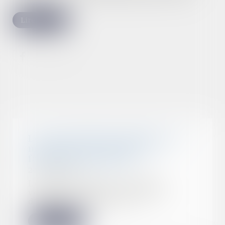
Lire la suite
Le Conseil d'Etat confirme une
mesure pour contenir les
factures d'électricité
24/06/2022
Le Conseil d'État a retoqué
vendredi 6 mai les syndicats
d'EDF et confirmé en...
Lire la suite