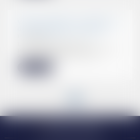
Vente sur Internet : la protection
du consommateur renforcée
13/05/2022
Les informations qu'un
professionnel doit communiquer
à un consommateur en ca...
Lire la suite
<<
<
1
2
3
4
5
6
>
>>
Narbonne (siège)