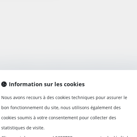
voir d’achat : le point sur les mesures intéres
Information sur les cookies
l des ministres le 7 juillet et déposé dans la f
Nous avons recours à des cookies techniques pour assurer le
bon fonctionnement du site, nous utilisons également des
cookies soumis à votre consentement pour collecter des
statistiques de visite.