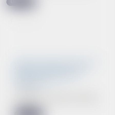
Lire la suite
Comment rémunérer le temps de
trajet d'un représentant du
personnel qui se rend à une
réunion organisée par
l'employeur ?
25/05/2022
Le temps de trajet pris en dehors
de l'horaire normal de travail par
un repré...
Lire la suite