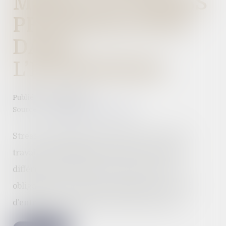
MORAL ET STRESS
PROFESSIONNEL
DANS
L’ENTREPRISE
Publié le :
27/04/2022
Source :
www.dynamique-mag.com
Stress professionnel, harcèlement moral au
travail, les qualificatifs revêtent une réalité
différente mais recouvrent tous deux une
obligation de prévention reposant sur le chef
d’entreprise. Quelles précautions prendre...