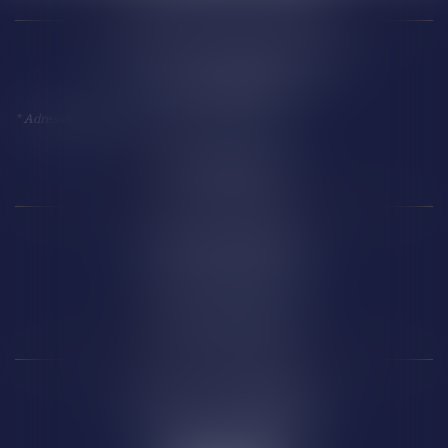
18 Avenue Président Kennedy
11 100 NARBONNE
*
Adresse à utiliser pour toute correspondance
Perpignan
14 Boulevard Wilson
66 000 PERPIGNAN
Carcassonne
6 Rue de la République
11 000 CARCASSONNE