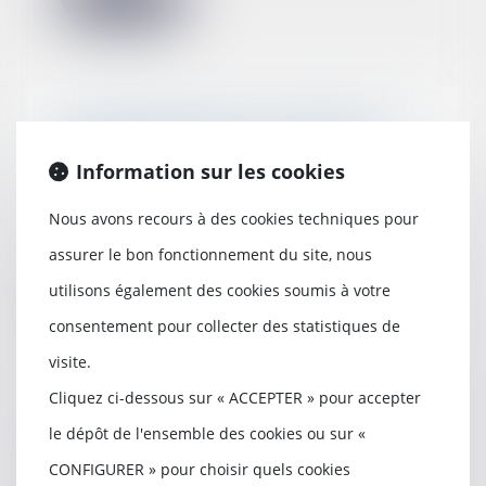
Normes imposées à l'employeur :
le CSE doit quand même être
Information sur les cookies
consulté
18/05/2022
Nous avons recours à des cookies techniques pour
Lorsqu'il est question de droit à
consultation ponctuelle du CSE, il
assurer le bon fonctionnement du site, nous
est en g...
utilisons également des cookies soumis à votre
Lire la suite
consentement pour collecter des statistiques de
visite.
Cliquez ci-dessous sur « ACCEPTER » pour accepter
le dépôt de l'ensemble des cookies ou sur «
Pas de délit de harcèlement
moral sans conscience d'avoir
CONFIGURER » pour choisir quels cookies
contribué à la dégradation des