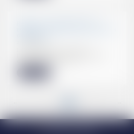
Rupture conventionnelle : le
recours au téléservice désormais
obligatoire
21/04/2022
Les conditions de dépôt à
l’administration de la demande
d’homologation de la...
Lire la suite
<<
<
...
4
5
6
7
8
9
10
>
>>
Narbonne (siège)