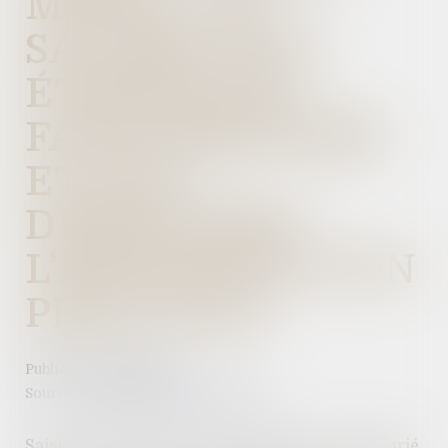
MORAL : LE
SALARIÉ DOIT
ÉTABLIR LES
FAITS PRÉSUMÉS
ET NON
DÉMONTRER
L’EXISTENCE D’UN
PRÉJUDICE
Publié le :
28/02/2023
Source :
www.lemag-juridique.com
Saisie d’un litige entre un employeur et un salarié