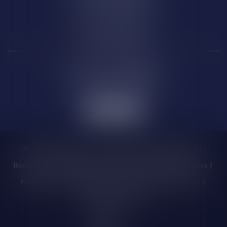
66 000 PERPIGNAN
Carcassonne
6 Rue de la République
11 000 CARCASSONNE
Accueil
Cabinet
Les enchères
Équipe
Compétences
Honoraires
Actualités
Contactez-nous
Politique de cookies
Politique de confidentialité
Mentions légales
Plan du site
Liens utiles
Articles
Septeo