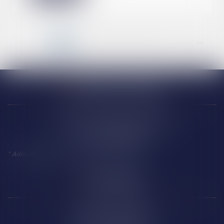
<<
<
1
2
3
4
5
6
7
...
>
>>
Narbonne (siège)
18 Avenue Président Kennedy
11 100 NARBONNE
*
Adresse à utiliser pour toute correspondance
Perpignan
14 Boulevard Wilson