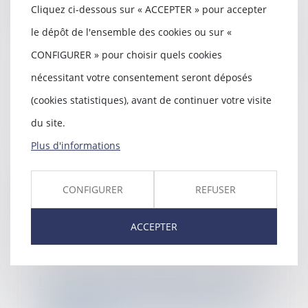
Lire la suite
Cliquez ci-dessous sur « ACCEPTER » pour accepter
le dépôt de l'ensemble des cookies ou sur «
CONFIGURER » pour choisir quels cookies
nécessitant votre consentement seront déposés
Précisions jurisprudentielles sur
(cookies statistiques), avant de continuer votre visite
le calcul de l'indemnité de
requalification d'un CDD en CDI
du site.
22/02/2023
Plus d'informations
En matière de requalification
d’un contrat de travail à durée
déterminée en d...
CONFIGURER
REFUSER
Lire la suite
ACCEPTER
Licenciement du lanceur d’alerte
: la charge de la preuve d’un