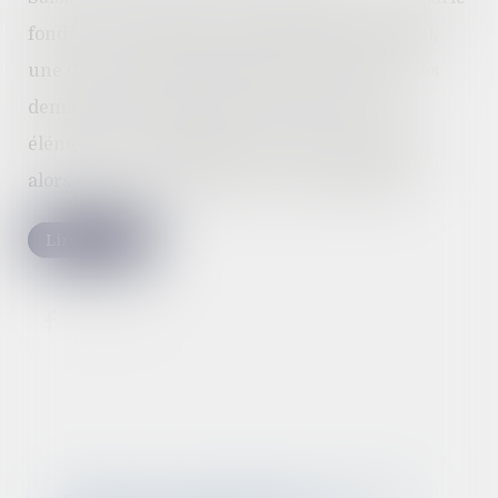
fondé sur une situation de harcèlement moral,
une Cour d’appel avait débouté le salarié de ses
demandes au motif qu’il ne donnait aucun
élément sur le préjudice qui en serait résulté,
alors qu'aucun préjudice n'est automatique...
Lire la suite