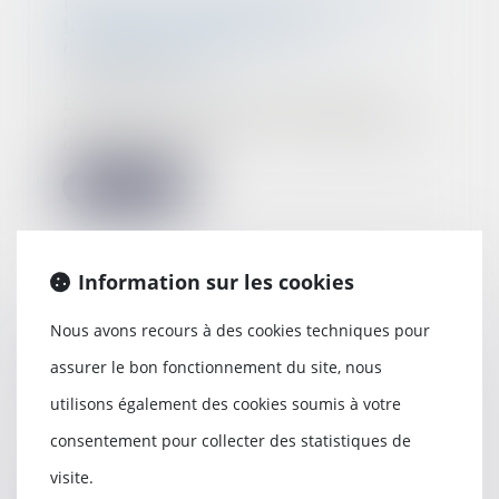
Refus de communiquer son âge
lors d’un recrutement et
discrimination
02/10/2023
Dans un litige porté devant la
Cour de cassation le 6 septembre
dernier, une...
Lire la suite
Information sur les cookies
La mise à pied conservatoire
Nous avons recours à des cookies techniques pour
annulée doit être payée même si
le salarié était en arrêt maladie
assurer le bon fonctionnement du site, nous
30/05/2023
utilisons également des cookies soumis à votre
L’employeur est débiteur de
consentement pour collecter des statistiques de
l’intégralité des salaires
correspondant à la pér...
visite.