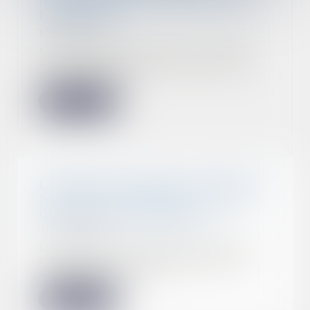
motif étranger à l’alerte pèse sur
l’employeur
13/02/2023
Une salariée engagée en qualité
de responsable du département
offres et proje...
Lire la suite
L’employeur peut être condamné
à verser un abondement sur le
CPF du lanceur d’alerte
30/01/2023
La procédure d'abondement du
compte personnel de formation
du salarié lanceur...
Lire la suite