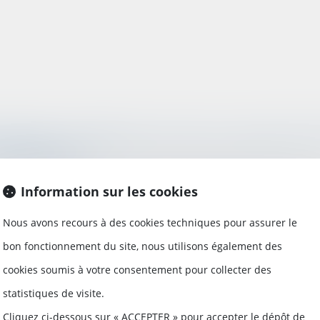
nnelle : l'indemnité est due aux ayants droit
homologation
 de rétractation écoulé, la convention de rupt
Information sur les cookies
Nous avons recours à des cookies techniques pour assurer le
bon fonctionnement du site, nous utilisons également des
cookies soumis à votre consentement pour collecter des
statistiques de visite.
eut pas demander la nullité d’une convention
Cliquez ci-dessous sur « ACCEPTER » pour accepter le dépôt de