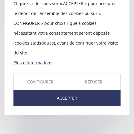
que vous offre...
Cliquez ci-dessous sur « ACCEPTER » pour accepter
Lire la suite
le dépôt de l'ensemble des cookies ou sur «
CONFIGURER » pour choisir quels cookies
nécessitant votre consentement seront déposés
(cookies statistiques), avant de continuer votre visite
Quelle prime d’intéressement
du site.
pour le salarié en congé de
reclassement ?
Plus d'informations
02/08/2022
Le salarié en congé de
reclassement bénéficie par
CONFIGURER
REFUSER
principe de l’intéressement...
ACCEPTER
Lire la suite