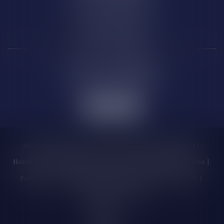
66 000 PERPIGNAN
Carcassonne
6 Rue de la République
11 000 CARCASSONNE
Accueil
Cabinet
Les enchères
Équipe
Compétences
Honoraires
Actualités
Contactez-nous
Politique de cookies
Politique de confidentialité
Mentions légales
Plan du site
Liens utiles
Articles
Septeo