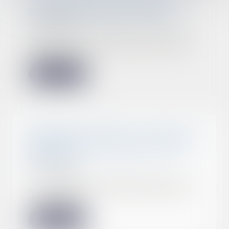
Le licenciement est nul si les
propos ne sont pas injurieux
26/07/2022
La Cour de cassation, saisie à la
suite d’un licenciement prononcé
à l’encont...
Lire la suite
Résiliation judiciaire : elle prend
effet au jour du jugement qui la
prononce
12/07/2022
La résiliation judiciaire du CDD
est possible en cas de faute grave
de l'empl...
Lire la suite