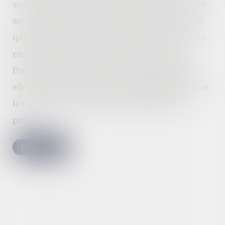
vont s’organiser pour cette nouvelle rentrée. Qui
accompagne les enfants pour ce premier jour et
qui vient les chercher à l’heure de la sortie ? Des
entreprises accordent des heures d’absence.
Pensez à consulter votre convention collective,
elle peut prévoir des autorisations d’absence pour
la rentrée scolaire avec des conditions bien
précises.
Lire la suite