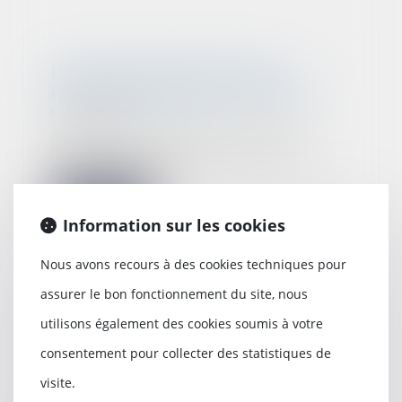
Les jours de RTT non pris
peuvent désormais être payés
05/09/2022
Alors que l’inflation reste à un
niveau élevé, c’est l’une des
mesures visant...
Lire la suite
Information sur les cookies
Nous avons recours à des cookies techniques pour
assurer le bon fonctionnement du site, nous
Des bons d’achat de rentrée
utilisons également des cookies soumis à votre
scolaire pour les salariés
16/08/2022
consentement pour collecter des statistiques de
Dès lors qu’ils respectent
visite.
certains critères, les bons d’achat