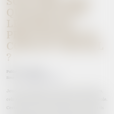
SCOLAIRE 2022 :
QUELLES SONT
LES RÈGLES
PRÉVUES PAR LE
CODE DU TRAVAIL
?
Publié le :
29/08/2022
Source :
www.editions-tissot.fr
Jeudi 1er septembre, pour beaucoup de salariés,
cela sonne la fin des vacances et le retour à l’école.
Certains sont en train de réfléchir à comment ils