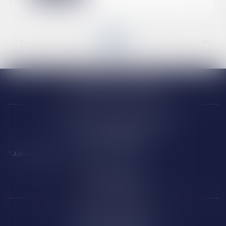
<<
<
...
2
3
4
5
6
7
8
...
>
>>
Narbonne (siège)
18 Avenue Président Kennedy
11 100 NARBONNE
*
Adresse à utiliser pour toute correspondance
Perpignan
14 Boulevard Wilson