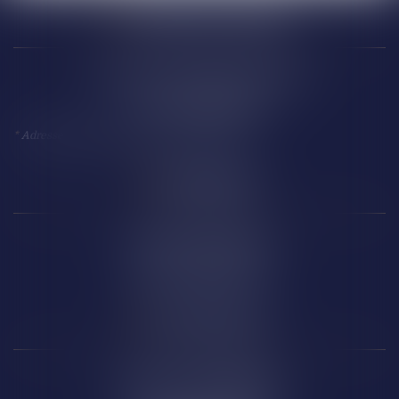
Narbonne (siège)
18 Avenue Président Kennedy
11 100 NARBONNE
*
Adresse à utiliser pour toute correspondance
Perpignan
14 Boulevard Wilson
66 000 PERPIGNAN
Carcassonne
6 Rue de la République