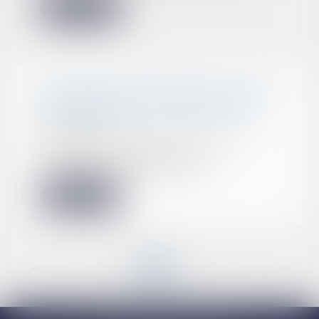
Lire la suite
Attestation de formation : quelle
responsabilité de l’employeur ?
12/09/2022
Plusieurs décisions de justice
récentes rappellent les
employeurs à leur resp...
Lire la suite
<<
<
1
2
3
4
5
6
7
...
>
>>