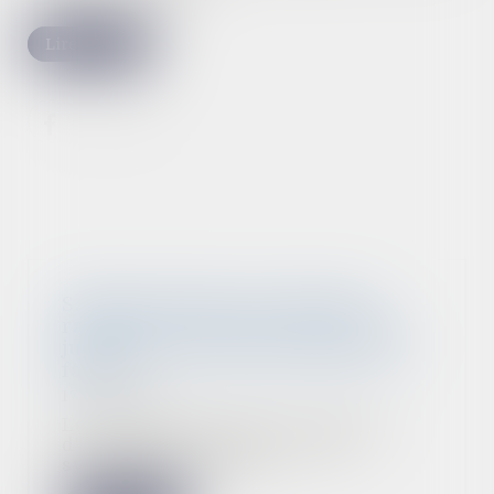
Lire la suite
Salarié protégé : des propos
racistes et sexistes récurrents
justifient son licenciement pour
faute
17/10/2022
Les propos racistes et sexistes
d'un salarié protégé visant
systématiquement...