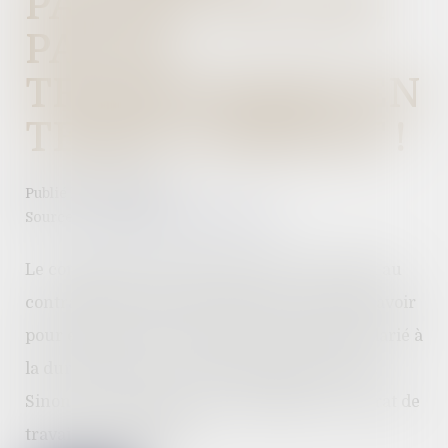
PARTIEL NE DOIT
PAS SE
TRANSFORMER EN
TEMPS COMPLET !
Publié le :
10/10/2022
Source :
cabinet-rs.expert-infos.com
Le complément d’heures fixé par un avenant au
contrat de travail à temps partiel ne doit pas avoir
pour effet de porter la durée du travail du salarié à
la durée légale ou conventionnelle de travail.
Sinon, le contrat peut être requalifié en contrat de
travail à temps plein...