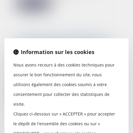
Lire la suite
La détention d'un diplôme ne
permet pas toujours de légitimer
Information sur les cookies
une inégalité de traitement entre
salariés occupant un même poste
04/10/2022
Nous avons recours à des cookies techniques pour
Dans un arrêt du 14 septembre
assurer le bon fonctionnement du site, nous
2022, la Cour de cassation
rappelle que la seul...
utilisons également des cookies soumis à votre
consentement pour collecter des statistiques de
Lire la suite
visite.
Cliquez ci-dessous sur « ACCEPTER » pour accepter
le dépôt de l'ensemble des cookies ou sur «
Epargne salariale : un déblocage